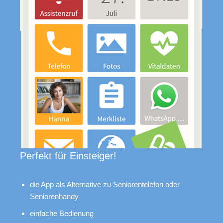
Perfekt für Einsteiger!
die App als Alternative zu Seniorentelefon oder
Seniorenhandy
einfache Bedienung