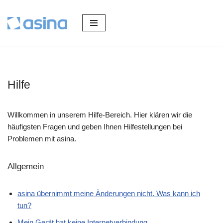
Zum
Inhalt
springen
Hilfe
Willkommen in unserem Hilfe-Bereich. Hier klären wir die
häufigsten Fragen und geben Ihnen Hilfestellungen bei
Problemen mit asina.
Allgemein
asina übernimmt meine Änderungen nicht. Was kann ich
tun?
Mein Gerät hat keine Internetverbindung.